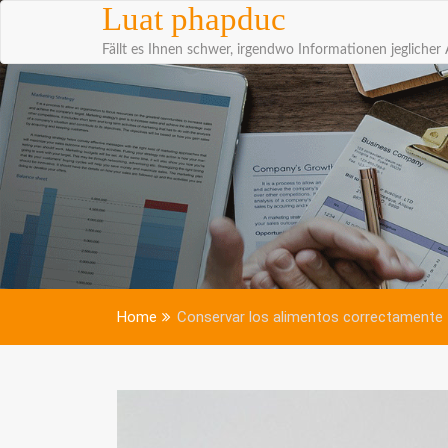
Skip to content
Luat phapduc
Fällt es Ihnen schwer, irgendwo Informationen jeglicher 
Home
Conservar los alimentos correctamente