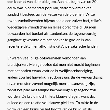
een boeket
van de bruidegom. Aan het begin van de 20e
eeuw was bloementaal populair, daarom werd er veel
aandacht besteed aan de keuze van de bloemen. Witte
rozen symboliseerden bijvoorbeeld een zuiver hart, calla\’s
wederzijdse vriendschap en lelies oprechtheid. Bruiden
bewaarden het boeket als aandenken; de tegenwoordig
gangbare gewoonte om het boeket te gooien is van
recentere datum en afkomstig uit Angelsaksische landen.
Er waren veel
bijgeloofsverhalen
verbonden aan
bruidsjurken
.
Men geloofde dat men niet mocht beginnen
met het naaien ervan vóór de huwelijksaankondiging,
anders zou het huwelijk niet doorgaan. Bij de vervaardiging
ervan moesten zoveel mogelijk mensen aanwezig zijn,
zodat het paar met talrijke nakomelingen gezegend zou
worden. De bruid mocht niets blauws dragen, want dat
duidde op een relatie vol blauwe plekken. En mirte in de
vorm van een krans op het hoofd van de bruid, of als